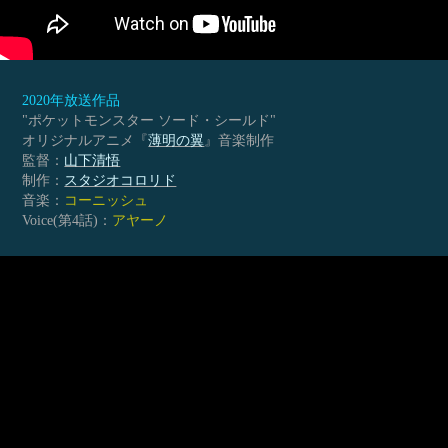
2020年放送作品
"ポケットモンスター ソード・シールド"
オリジナルアニメ『
薄明の翼
』音楽制作
監督：
山下清悟
制作：
スタジオコロリド
音楽：
コーニッシュ
Voice(第4話)：
アヤーノ